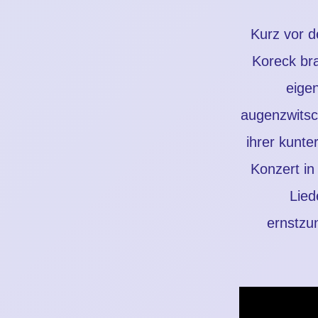
Kurz vor d
Koreck bra
eigen
augenzwitsc
ihrer kunte
Konzert in
Lied
ernstzu