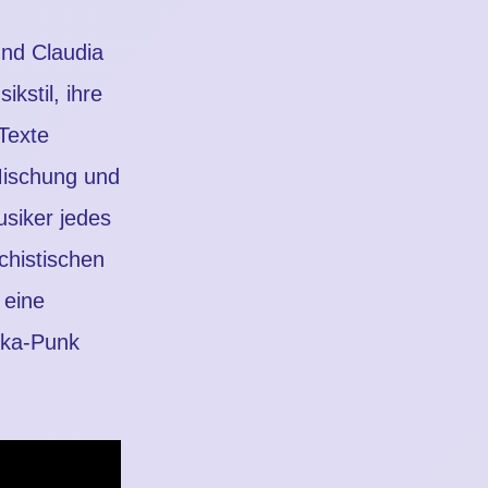
und Claudia
kstil, ihre
 Texte
Mischung und
usiker jedes
chistischen
 eine
Ska-Punk