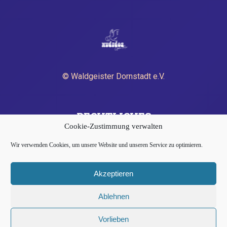
© Waldgeister Dornstadt e.V.
RECHTLICHES
Cookie-Zustimmung verwalten
Wir verwenden Cookies, um unsere Website und unseren Service zu optimieren.
IMPRESSUM
DATENSCHUTZERKLÄRUNG
Akzeptieren
AGB
Ablehnen
COOKIE-RICHTLINIE (EU)
Vorlieben