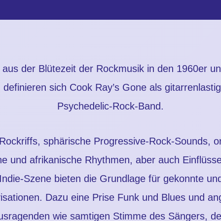
rt aus der Blütezeit der Rockmusik in den 1960er u
 definieren sich Cook Ray’s Gone als gitarrenlasti
Psychedelic‐Rock‐Band.
Rockriffs, sphärische Progressive‐Rock‐Sounds, or
he und afrikanische Rhythmen, aber auch Einflüss
 Indie‐Szene bieten die Grundlage für gekonnte und
isationen. Dazu eine Prise Funk und Blues und ang
usragenden wie samtigen Stimme des Sängers, der