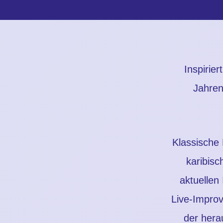
Inspirie
Jahren
Klassische 
karibisc
aktuellen
Live‐Improv
der hera