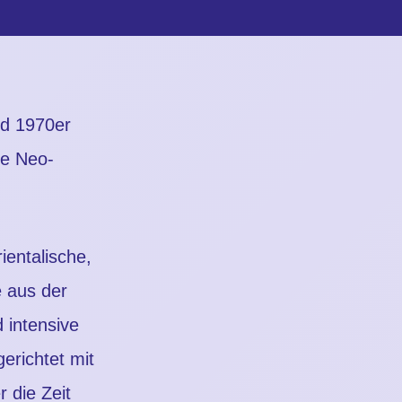
nd 1970er
ge Neo‐
ientalische,
e aus der
 intensive
erichtet mit
 die Zeit